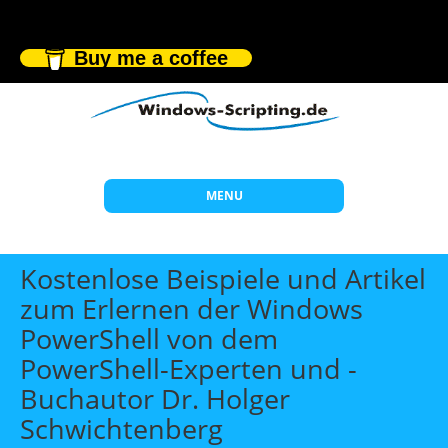
Buy me a coffee
MENU
Start
Kostenlose Beispiele und Artikel
Themen
zum Erlernen der Windows
PowerShell von dem
Beratung
PowerShell-Experten und -
Individuelle Schulungen
Buchautor Dr. Holger
Offene Seminare
Schwichtenberg
Wissen