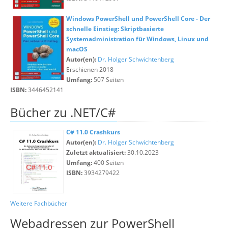
Windows PowerShell und PowerShell Core - Der
schnelle Einstieg: Skriptbasierte
Systemadministration für Windows, Linux und
macOS
Autor(en):
Dr. Holger Schwichtenberg
Erschienen 2018
Umfang:
507 Seiten
ISBN:
3446452141
Bücher zu .NET/C#
C# 11.0 Crashkurs
Autor(en):
Dr. Holger Schwichtenberg
Zuletzt aktualisiert:
30.10.2023
Umfang:
400 Seiten
ISBN:
3934279422
Weitere Fachbücher
Webadressen zur PowerShell