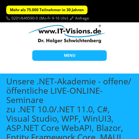
Mehr als 75.000 Teilnehmer in 30 Jahren
0201/649590-0
(Mo-Fr 9-16 Uhr)
Anfrage
MENU
Start
Unsere .NET-Akademie - offene/
Themen
öffentliche LIVE-ONLINE-
Seminare
Beratung
zu .NET 10.0/.NET 11.0, C#,
Individuelle Schulungen
Visual Studio, WPF, WinUI3,
Offene Seminare
ASP.NET Core WebAPI, Blazor,
Wissen
Entity Framework Core, MAUI