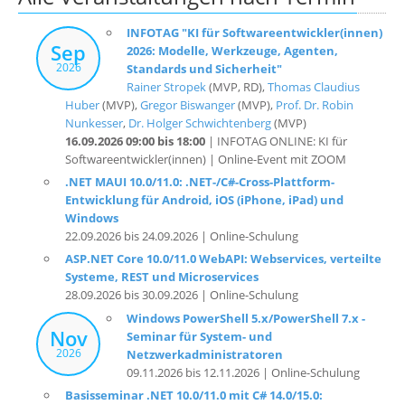
INFOTAG "KI für Softwareentwickler(innen)
Sep
2026: Modelle, Werkzeuge, Agenten,
2026
Standards und Sicherheit"
Rainer Stropek
(MVP, RD),
Thomas Claudius
Huber
(MVP),
Gregor Biswanger
(MVP),
Prof. Dr. Robin
Nunkesser
,
Dr. Holger Schwichtenberg
(MVP)
16.09.2026 09:00 bis 18:00
| INFOTAG ONLINE: KI für
Softwareentwickler(innen) | Online-Event mit ZOOM
.NET MAUI 10.0/11.0: .NET-/C#-Cross-Plattform-
Entwicklung für Android, iOS (iPhone, iPad) und
Windows
22.09.2026 bis 24.09.2026 | Online-Schulung
ASP.NET Core 10.0/11.0 WebAPI: Webservices, verteilte
Systeme, REST und Microservices
28.09.2026 bis 30.09.2026 | Online-Schulung
Windows PowerShell 5.x/PowerShell 7.x -
Nov
Seminar für System- und
2026
Netzwerkadministratoren
09.11.2026 bis 12.11.2026 | Online-Schulung
Basisseminar .NET 10.0/11.0 mit C# 14.0/15.0: