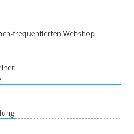
och-frequentierten Webshop
einer
e
lung