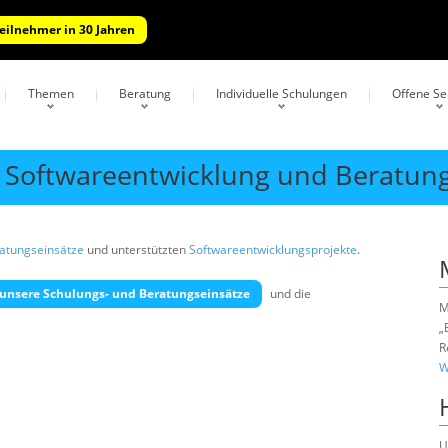
Teilnehmer in 30 Jahren
Themen
Beratung
Individuelle Schulungen
Offene S
h Softwareentwicklung und Beratun
atungseinsätze
und unterstützten
Softwareentwicklungsprojekte
.
unsere Schulungs- und Beratungseinsätze
und die
M
„
R
W
U