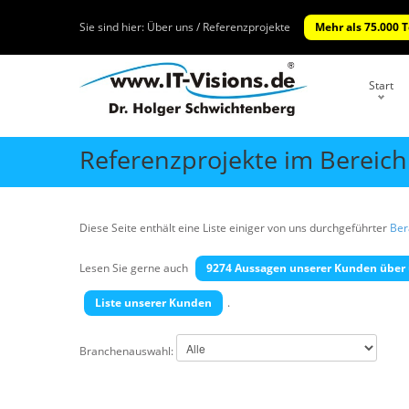
Sie sind hier:
Über uns / Referenzprojekte
Mehr als 75.000 
Start
Referenzprojekte im Bereic
Diese Seite enthält eine Liste einiger von uns durchgeführter
Ber
Lesen Sie gerne auch
9274 Aussagen unserer Kunden über 
Liste unserer Kunden
.
Branchenauswahl: