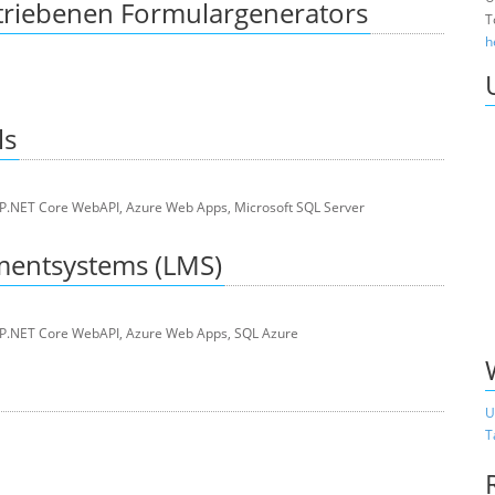
triebenen Formulargenerators
T
h
ls
ASP.NET Core WebAPI, Azure Web Apps, Microsoft SQL Server
mentsystems (LMS)
 ASP.NET Core WebAPI, Azure Web Apps, SQL Azure
U
T