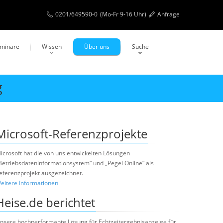
0201/649590-0
(Mo-Fr 9-16 Uhr)
Anfrage
eminare
Wissen
Über uns
Suche
g
Microsoft-Referenzprojekte
icrosoft hat die von uns entwickelten Lösungen
Betriebsdateninformationsystem“ und „Pegel Online“ als
eferenzprojekt ausgezeichnet.
eitere Informationen
Heise.de berichtet
nsere hochperformante Lösung für Echtzeitergebnisanzeige für