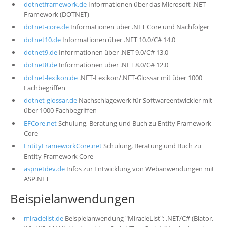
dotnetframework.de
Informationen über das Microsoft .NET-
Über uns
Framework (DOTNET)
Suche
dotnet-core.de
Informationen über .NET Core und Nachfolger
dotnet10.de
Informationen über .NET 10.0/C# 14.0
dotnet9.de
Informationen über .NET 9.0/C# 13.0
dotnet8.de
Informationen über .NET 8.0/C# 12.0
dotnet-lexikon.de
.NET-Lexikon/.NET-Glossar mit über 1000
Fachbegriffen
dotnet-glossar.de
Nachschlagewerk für Softwareentwickler mit
über 1000 Fachbegriffen
EFCore.net
Schulung, Beratung und Buch zu Entity Framework
Core
EntityFrameworkCore.net
Schulung, Beratung und Buch zu
Entity Framework Core
aspnetdev.de
Infos zur Entwicklung von Webanwendungen mit
ASP.NET
Beispielanwendungen
miraclelist.de
Beispielanwendung "MiracleList": .NET/C# (Blator,